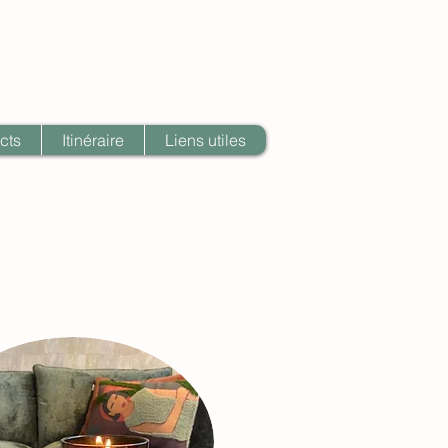
cts
Itinéraire
Liens utiles