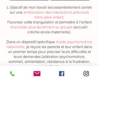
L’objectif de mon travail est essentiellement centré
sur une
amélioration des interactions précoces
mère-père-enfant.
Favoriser cette triangulation et permettre à l’enfant
d’accéder plus facilement au groupe
(accueil-
crèche-école maternelle).
Dans un dispositif spécifique
d'aide psychomotrice
rationnelle
, je reçois les parents et leur enfant dans
un premier temps pour préciser leurs difficultés et
leurs demandes (altération psychomotrice,
sommeil, alimentation, résistance à la frustration,
agressivité, etc…
Ensuite d’autres séances pourront être proposées
afin d’établir ensemble des stratégies nouvelles
pour que les parents puissent faire évoluer
la
situation à la maison.
Si les parents le souhaitent, je peux effectuer
également un travail de collaboration avec d’autres
professionnels de la petite enfance.
Centre INOUI
Bien naître et grandir