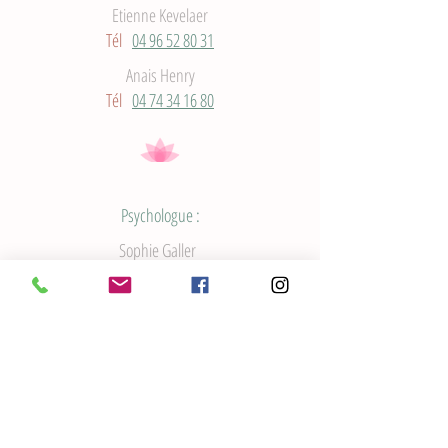
Etienne Kevelaer
Tél
04 96 52 80 31
Anais Henry
Tél
04 74 34 16 80
Psychologue :
Sophie Galler
Tél
04 77 31 57 51
Nutrithérapeute :
Aurore Remy
Tél
04 96 29 27 70