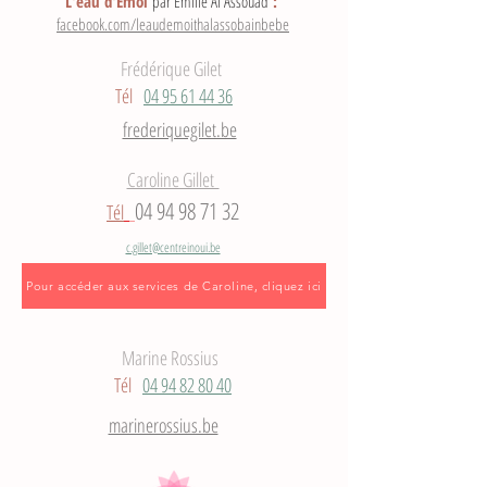
L'eau d'Emoi
par Emilie Al Assouad
:
facebook.com/leaudemoithalassobainbebe
Frédérique Gilet
Tél
04 95 61 44 36
frederiquegilet.be
Caroline Gillet
04 94 98 71 32
Tél
c.gillet@centreinoui.be
Pour accéder aux services de Caroline, cliquez ici
Marine Rossius
Tél
04 94 82 80 40
marinerossius.be