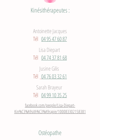
Kinésithérapeutes :
Antoinette Jacques
Tél
04 95 47 60 87
Lisa Diepart
Tél
04 74 37 81 68
Jusine Gilis
Tél
04 76 03 32 61
Sarah Brayeur
Tél
04 99 10 35 25
facebook.com/people/Lisa-Diepart-
Kin%C3%A9sith%C3%A9rapie/100083302158381
Ostéopathe