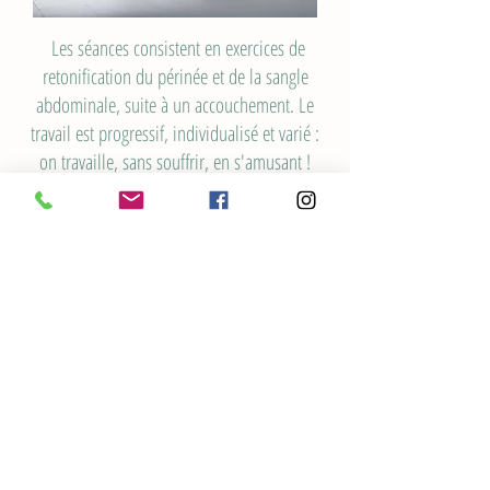
Les séances consistent en exercices de
retonification du périnée et de la sangle
abdominale, suite à un accouchement. Le
travail est progressif, individualisé et varié :
on travaille, sans souffrir, en s'amusant !
En pratiquant, l'élève respecte son dos et ses
organes internes, reprend de l'endurance,
récupère de la souplesse et améliore sa
silhouette.
Centre INOUI
Bien naître et grandir
Heusy, Wallonie, Belgique
© SD